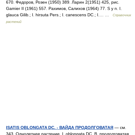
670. Федоров, Розен (1950) 389. Ларин 2(1951) 425, рис.
Gamier II (1961) 557. Рахимов, Салихов (1964) 77. S y n. I.
glauca Gilib.; I. hirsuta Pers.; I. canescens DC.; I.… …
Справочник
растений
ISATIS OBLONGATA DC. - ВАЙДА ПРОДОЛГОВАТАЯ
— см.
343. Однолетнее растение. I. oblongata DC. В. продолговатая