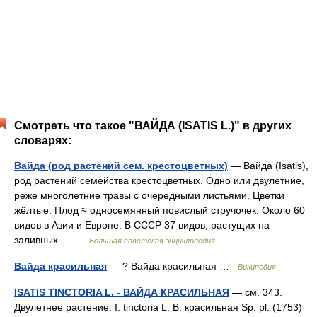
Смотреть что такое "ВАЙДА (ISATIS L.)" в других
словарях:
Вайда (род растений сем. крестоцветных)
— Вайда (Isatis),
род растений семейства крестоцветных. Одно или двулетние,
реже многолетние травы с очередными листьями. Цветки
жёлтые. Плод ≈ односемянный повислый стручочек. Около 60
видов в Азии и Европе. В СССР 37 видов, растущих на
заливных… …
Большая советская энциклопедия
Вайда красильная
— ? Вайда красильная …
Википедия
ISATIS TINCTORIA L. - ВАЙДА КРАСИЛЬНАЯ
— см. 343.
Двулетнее растение. I. tinctoria L. В. красильная Sp. pl. (1753)