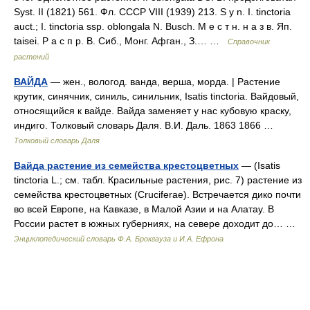
Syst. II (1821) 561. Фл. СССР VIII (1939) 213. S y n. I. tinctoria
auct.; I. tinctoria ssp. oblongala N. Busch. М е с т н. н а з в. Яп.
taisei. P а с п р. В. Сиб., Монг. Афган., З.… …
Справочник
растений
ВАЙДА
— жен., вологод. ванда, верша, морда. | Растение
крутик, синячник, синиль, синильник, Isatis tinctoria. Вайдовый,
относящийся к вайде. Вайда заменяет у нас кубовую краску,
индиго. Толковый словарь Даля. В.И. Даль. 1863 1866 …
Толковый словарь Даля
Вайда растение из семейства крестоцветных
— (Isatis
tinctoria L.; см. табл. Красильные растения, рис. 7) растение из
семейства крестоцветных (Cruciferae). Встречается дико почти
во всей Европе, на Кавказе, в Малой Азии и на Алатау. В
России растет в южных губерниях, на севере доходит до… …
Энциклопедический словарь Ф.А. Брокгауза и И.А. Ефрона