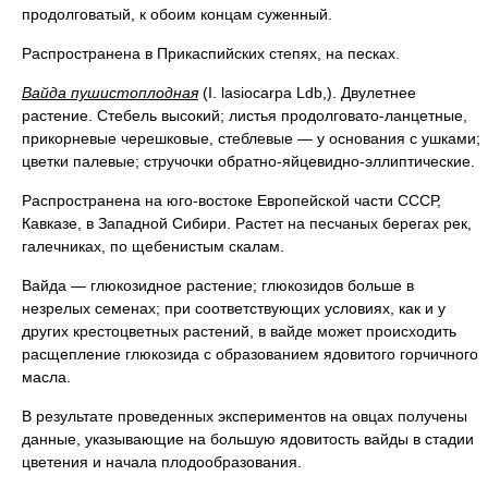
продолговатый, к обоим концам суженный.
Распространена в Прикаспийских степях, на песках.
Вайда пушистоплодная
(I. lasiocarpa Ldb,). Двулетнее
растение. Стебель высокий; листья продолговато-ланцетные,
прикорневые черешковые, стеблевые — у основания с ушками;
цветки палевые; стручочки обратно-яйцевидно-эллиптические.
Распространена на юго-востоке Европейской части СССР,
Кавказе, в Западной Сибири. Растет на песчаных берегах рек,
галечниках, по щебенистым скалам.
Вайда — глюкозидное растение; глюкозидов больше в
незрелых семенах; при соответствующих условиях, как и у
других крестоцветных растений, в вайде может происходить
расщепление глюкозида с образованием ядовитого горчичного
масла.
В результате проведенных экспериментов на овцах получены
данные, указывающие на большую ядовитость вайды в стадии
цветения и начала плодообразования.