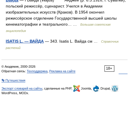
Вайда
— I Вайда (Wajda) Анджей (р. 6.3.1926, г. Сувалки),
польский режиссёр, сценарист. Учился в Академии
изобразительных искусств (Краков). В 1954 окончил
режиссёрское отделение Государственной высшей школы
кинематографии и театрального… …
Большая советская
энциклопедия
ISATIS L. — ВАЙДА
— 343. Isatis L. Вайда см …
Справочник
растений
© Академик, 2000-2026
18+
Обратная связь:
Техподдержка
,
Реклама на сайте
👣 Путешествия
Экспорт словарей на сайты
, сделанные на PHP,
Joomla,
Drupal,
WordPress, MODx.