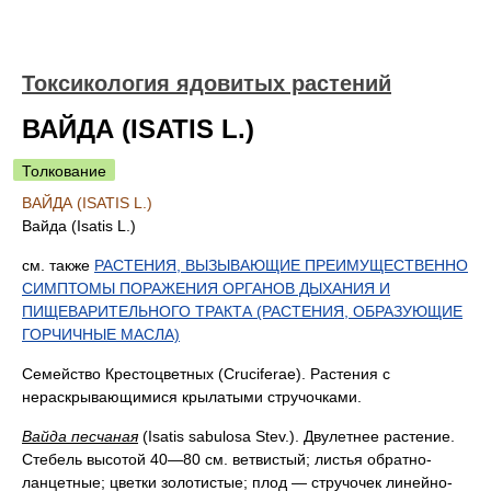
Токсикология ядовитых растений
ВАЙДА (ISATIS L.)
Толкование
ВАЙДА (ISATIS L.)
Вайда (Isatis L.)
см. также
РАСТЕНИЯ, ВЫЗЫВАЮЩИЕ ПРЕИМУЩЕСТВЕННО
СИМПТОМЫ ПОРАЖЕНИЯ ОРГАНОВ ДЫХАНИЯ И
ПИЩЕВАРИТЕЛЬНОГО ТРАКТА (РАСТЕНИЯ, ОБРАЗУЮЩИЕ
ГОРЧИЧНЫЕ МАСЛА)
Семейство Крестоцветных (Cruciferae). Растения с
нераскрывающимися крылатыми стручочками.
Вайда песчаная
(Isatis sabulosa Stev.). Двулетнее растение.
Стебель высотой 40—80 см. ветвистый; листья обратно-
ланцетные; цветки золотистые; плод — стручочек линейно-