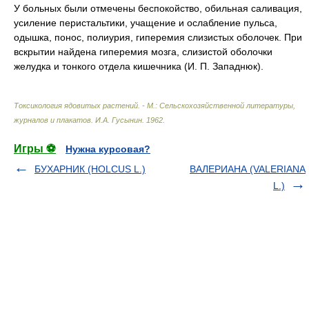
У больных были отмечены беспокойство, обильная саливация,
усиление перистальтики, учащение и ослабление пульса,
одышка, понос, полиурия, гиперемия слизистых оболочек. При
вскрытии найдена гиперемия мозга, слизистой оболочки
желудка и тонкого отдела кишечника (И. П. Западнюк).
Токсикология ядовитых растений. - М.: Сельскохозяйственной литературы,
журналов и плакатов
.
И.А. Гусынин
.
1962
.
Игры ⚽
Нужна курсовая?
БУХАРНИК (HOLCUS L.)
ВАЛЕРИАНА (VALERIANA
L.)